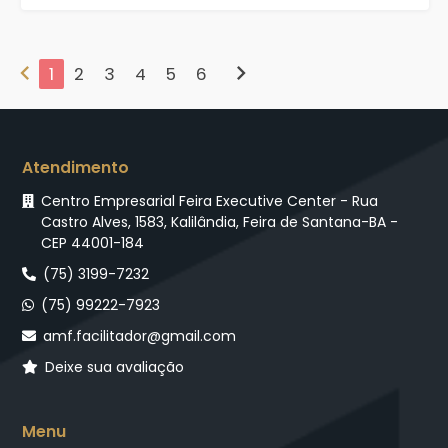
chevron_left
chevron_right
1
2
3
4
5
6
Atendimento
Centro Empresarial Feira Executive Center - Rua
Castro Alves, 1583, Kalilândia, Feira de Santana-BA -
CEP 44001-184
(75) 3199-7232
(75) 99222-7923
amf.facilitador@gmail.com
Deixe sua avaliação
Menu