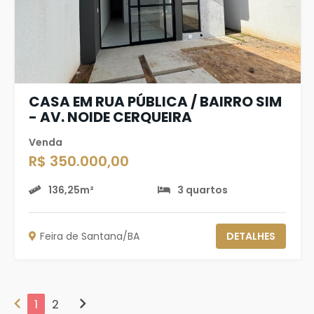
CASA EM RUA PÚBLICA / BAIRRO SIM
- AV. NOIDE CERQUEIRA
Venda
R$ 350.000,00
136,25m²
3 quartos
Feira de Santana/BA
DETALHES
chevron_left
chevron_right
1
2