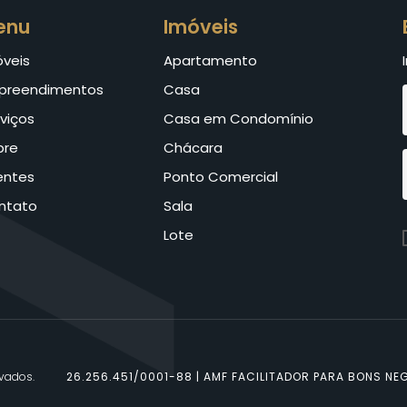
enu
Imóveis
óveis
Apartamento
preendimentos
Casa
viços
Casa em Condomínio
bre
Chácara
entes
Ponto Comercial
ntato
Sala
Lote
rvados.
26.256.451/0001-88 | AMF FACILITADOR PARA BONS NEG