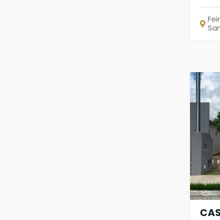
Fei
Sa
CAS