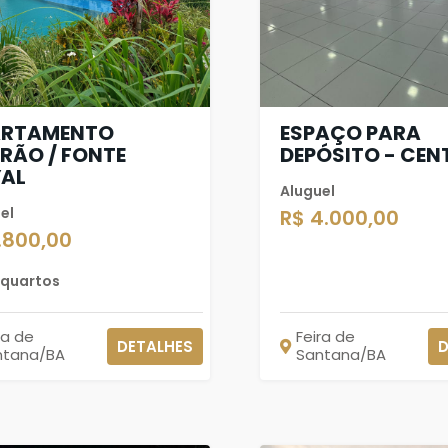
ARTAMENTO
ESPAÇO PARA
RÃO / FONTE
DEPÓSITO - CEN
AL
Aluguel
el
R$ 4.000,00
1.800,00
 quartos
ra de
Feira de
DETALHES
D
ntana/BA
Santana/BA