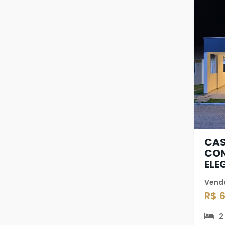
CAS
CO
ELE
Vend
R$ 
2