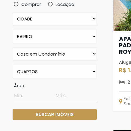
Comprar
Locação
AP
PAD
ROY
Alugu
R$ 
2
Área
Fei
Sa
BUSCAR IMÓVEIS