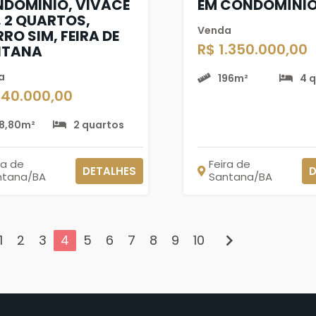
DOMINIO, VIVACE
EM CONDOMÍNI
, 2 QUARTOS,
Venda
RRO SIM, FEIRA DE
R$ 1.350.000,00
NTANA
a
196m²
4 
240.000,00
18,80m²
2 quartos
ra de
Feira de
DETALHES
D
ntana/BA
Santana/BA
chevron_right
1
2
3
4
5
6
7
8
9
10