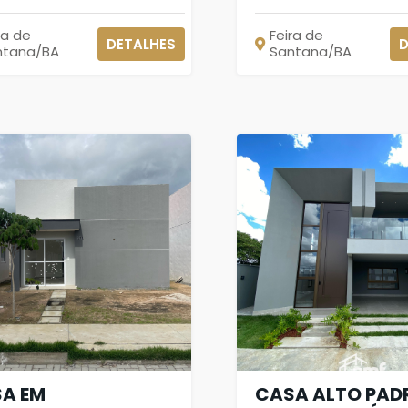
ra de
Feira de
DETALHES
D
ntana/BA
Santana/BA
A EM
CASA ALTO PAD