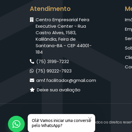
Atendimento
M
Centro Empresarial Feira
Im
Executive Center - Rua
Em
Castro Alves, 1583,
Ser
Kalilândia, Feira de
Santana-BA - CEP 44001-
So
184
Cli
(75) 3199-7232
Co
(75) 99222-7923
amf.facilitador@gmail.com
Deixe sua avaliação
© 2026 AMF Facilitador. Todos os direitos rese